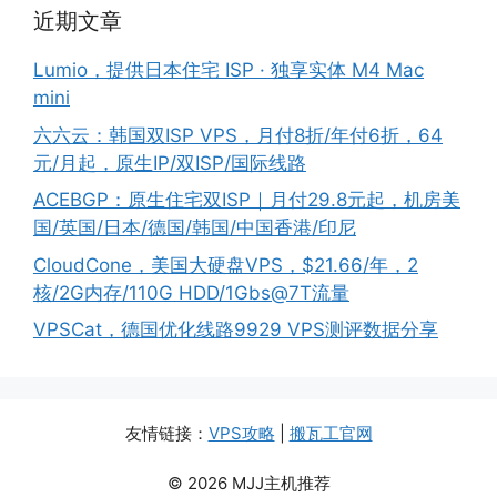
近期文章
Lumio，提供日本住宅 ISP · 独享实体 M4 Mac
mini
六六云：韩国双ISP VPS，月付8折/年付6折，64
元/月起，原生IP/双ISP/国际线路
ACEBGP：原生住宅双ISP｜月付29.8元起，机房美
国/英国/日本/德国/韩国/中国香港/印尼
CloudCone，美国大硬盘VPS，$21.66/年，2
核/2G内存/110G HDD/1Gbs@7T流量
VPSCat，德国优化线路9929 VPS测评数据分享
友情链接：
VPS攻略
|
搬瓦工官网
© 2026 MJJ主机推荐